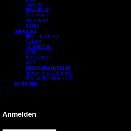
Service
Downloads
Mein Konto
Warenkorb
Kasse
Allgemein
Über mh3dprints
Galerie
Schreib mir !
FAQ
Impressum
AGB
Widerrufsbelehrung
Datenschutzerklärung
Cookie-Richtlinie (EU)
Anmelden
⭐ Über 500 - 5-Sterne-Bewertungen 📦 Über 4.000
Bestellungen 🇩🇪 Eigene Fertigung im Sauerland 🚚
Schneller Versand
Anmelden
Erforderlich
Benutzername oder E-Mail-Adresse
*