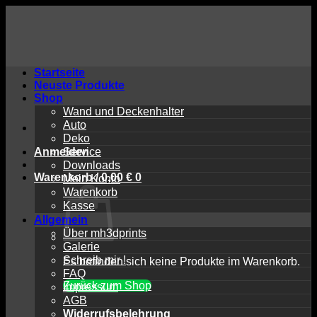
Zum
Inhalt
springen
Startseite
Neuste Produkte
Shop
Wand und Deckenhalter
Auto
Deko
Anmelden
Service
Downloads
Warenkorb /
0,00
€
0
Mein Konto
Warenkorb
Kasse
Allgemein
Über mh3dprints
Galerie
Schreib mir !
Es befinden sich keine Produkte im Warenkorb.
FAQ
Zurück zum Shop
Impressum
AGB
Widerrufsbelehrung