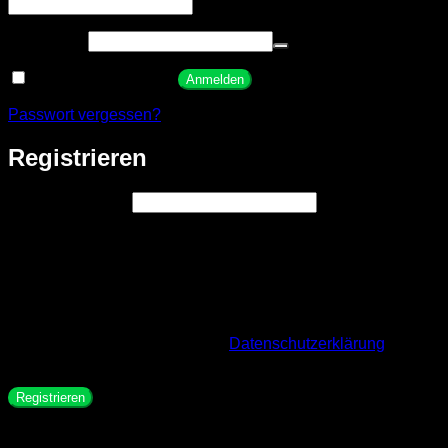
Erforderlich
Passwort
*
Angemeldet bleiben
Anmelden
Passwort vergessen?
Registrieren
Erforderlich
E-Mail-Adresse
*
Ein Link zum Erstellen eines neuen Passworts wird an deine
E-Mail-Adresse gesendet.
Wir verwenden deine personenbezogenen Daten, um eine
möglichst gute Benutzererfahrung auf dieser Website zu
ermöglichen, den Zugriff auf dein Konto zu verwalten und für
weitere Zwecke, die in unserer
Datenschutzerklärung
beschrieben sind.
Registrieren