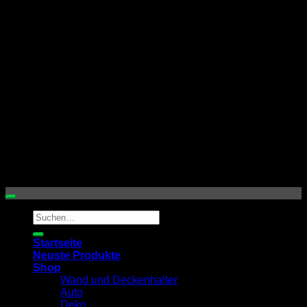
S
Copyright 2026 © by
mh3dprints / mh3dfactory
Suchen
nach:
Startseite
Neuste Produkte
Shop
Wand und Deckenhalter
Auto
Deko