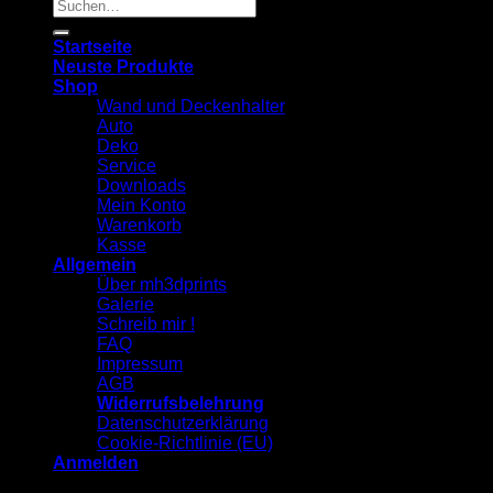
Suchen
nach:
Startseite
Neuste Produkte
Shop
Wand und Deckenhalter
Auto
Deko
Service
Downloads
Mein Konto
Warenkorb
Kasse
Allgemein
Über mh3dprints
Galerie
Schreib mir !
FAQ
Impressum
AGB
Widerrufsbelehrung
Datenschutzerklärung
Cookie-Richtlinie (EU)
Anmelden
⭐ Über 500 - 5-Sterne-Bewertungen 📦 Über 4.000