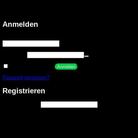
Bestellungen 🇩🇪 Eigene Fertigung im Sauerland 🚚
Schneller Versand
Anmelden
Erforderlich
Benutzername oder E-Mail-Adresse
*
Erforderlich
Passwort
*
Angemeldet bleiben
Anmelden
Passwort vergessen?
Registrieren
Erforderlich
E-Mail-Adresse
*
Ein Link zum Erstellen eines neuen Passworts wird an deine
E-Mail-Adresse gesendet.
Wir verwenden deine personenbezogenen Daten, um eine
möglichst gute Benutzererfahrung auf dieser Website zu