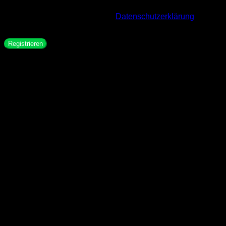
ermöglichen, den Zugriff auf dein Konto zu verwalten und für
weitere Zwecke, die in unserer
Datenschutzerklärung
beschrieben sind.
Registrieren