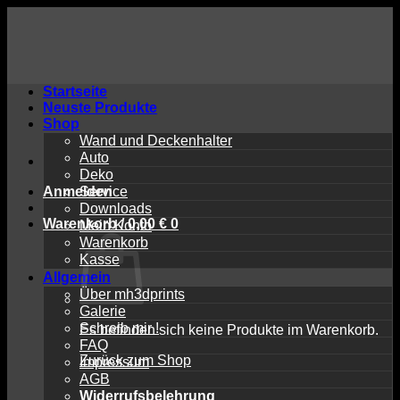
Zum
Inhalt
springen
Startseite
Neuste Produkte
Shop
Wand und Deckenhalter
Auto
Deko
Anmelden
Service
Downloads
Warenkorb /
0,00
€
0
Mein Konto
Warenkorb
Kasse
Allgemein
Über mh3dprints
Galerie
Schreib mir !
Es befinden sich keine Produkte im Warenkorb.
FAQ
Zurück zum Shop
Impressum
AGB
Widerrufsbelehrung