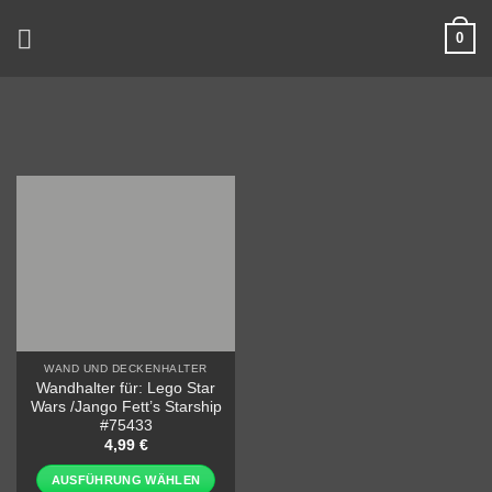
Zum
0
Inhalt
springen
WAND UND DECKENHALTER
Wandhalter für: Lego Star
Wars /Jango Fett’s Starship
#75433
4,99
€
AUSFÜHRUNG WÄHLEN