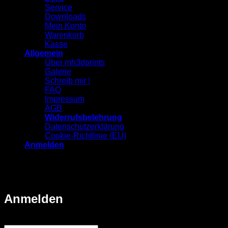
Service
Downloads
Mein Konto
Warenkorb
Kasse
Allgemein
Über mh3dprints
Galerie
Schreib mir !
FAQ
Impressum
AGB
Widerrufsbelehrung
Datenschutzerklärung
Cookie-Richtlinie (EU)
Anmelden
⭐ Über 500 - 5-Sterne-Bewertungen 📦 Über 4.000
Bestellungen 🇩🇪 Eigene Fertigung im Sauerland 🚚
Schneller Versand
Anmelden
Erforderlich
Benutzername oder E-Mail-Adresse
*