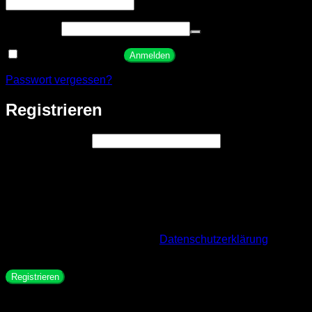
Erforderlich
Passwort
*
Angemeldet bleiben
Anmelden
Passwort vergessen?
Registrieren
Erforderlich
E-Mail-Adresse
*
Ein Link zum Erstellen eines neuen Passworts wird an deine
E-Mail-Adresse gesendet.
Wir verwenden deine personenbezogenen Daten, um eine
möglichst gute Benutzererfahrung auf dieser Website zu
ermöglichen, den Zugriff auf dein Konto zu verwalten und für
weitere Zwecke, die in unserer
Datenschutzerklärung
beschrieben sind.
Registrieren