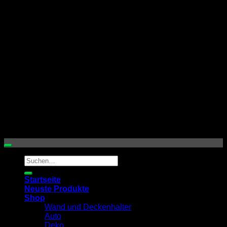
S
Copyright 2026 © by
mh3dprints / mh3dfactory
Suchen
nach:
Startseite
Neuste Produkte
Shop
Wand und Deckenhalter
Auto
Deko