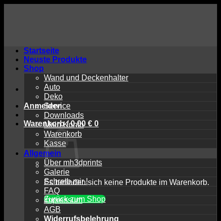
Zum
Inhalt
springen
Startseite
Neuste Produkte
Shop
Wand und Deckenhalter
Auto
Deko
Anmelden
Service
Downloads
Warenkorb /
0,00
€
0
Mein Konto
Warenkorb
Kasse
Allgemein
Über mh3dprints
Galerie
Schreib mir !
Es befinden sich keine Produkte im Warenkorb.
FAQ
Zurück zum Shop
Impressum
AGB
Widerrufsbelehrung