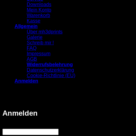
Downloads
Mein Konto
Warenkorb
Kasse
Allgemein
Über mh3dprints
Galerie
Schreib mir !
FAQ
Impressum
AGB
Widerrufsbelehrung
Datenschutzerklärung
Cookie-Richtlinie (EU)
Anmelden
⭐ Über 500 - 5-Sterne-Bewertungen 📦 Über 4.000
Bestellungen 🇩🇪 Eigene Fertigung im Sauerland 🚚
Schneller Versand
Anmelden
Erforderlich
Benutzername oder E-Mail-Adresse
*