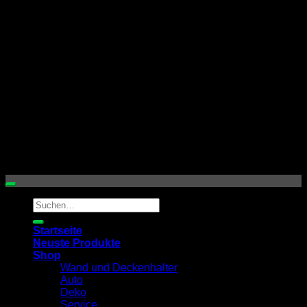
S
Copyright 2026 © by
mh3dprints / mh3dfactory
Suchen
nach:
Startseite
Neuste Produkte
Shop
Wand und Deckenhalter
Auto
Deko
Service