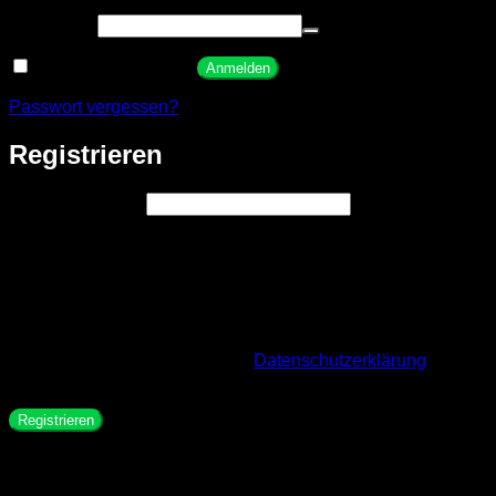
Erforderlich
Passwort
*
Angemeldet bleiben
Anmelden
Passwort vergessen?
Registrieren
Erforderlich
E-Mail-Adresse
*
Ein Link zum Erstellen eines neuen Passworts wird an deine
E-Mail-Adresse gesendet.
Wir verwenden deine personenbezogenen Daten, um eine
möglichst gute Benutzererfahrung auf dieser Website zu
ermöglichen, den Zugriff auf dein Konto zu verwalten und für
weitere Zwecke, die in unserer
Datenschutzerklärung
beschrieben sind.
Registrieren