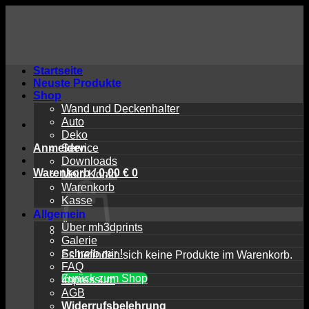
Zum
Inhalt
springen
Startseite
Neuste Produkte
Shop
Wand und Deckenhalter
Auto
Deko
Anmelden
Service
Downloads
Warenkorb /
0,00
€
0
Mein Konto
Warenkorb
Kasse
Allgemein
Über mh3dprints
Galerie
Schreib mir !
Es befinden sich keine Produkte im Warenkorb.
FAQ
Zurück zum Shop
Impressum
AGB
Widerrufsbelehrung